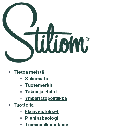
Tietoa meistä
Stiliomista
Tuotemerkit
Takuu ja ehdot
Ympäristöpolitiikka
Tuotteita
Eläinveistokset
Pieni arkeologi
Toiminnallinen taide