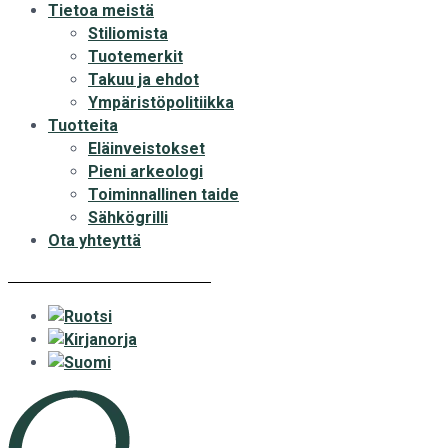
Tietoa meistä
Stiliomista
Tuotemerkit
Takuu ja ehdot
Ympäristöpolitiikka
Tuotteita
Eläinveistokset
Pieni arkeologi
Toiminnallinen taide
Sähkögrilli
Ota yhteyttä