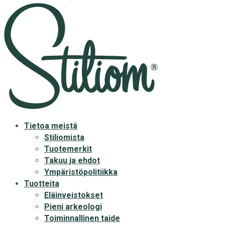
Tietoa meistä
Stiliomista
Tuotemerkit
Takuu ja ehdot
Ympäristöpolitiikka
Tuotteita
Eläinveistokset
Pieni arkeologi
Toiminnallinen taide