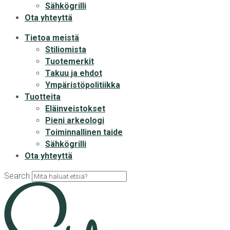
Sähkögrilli
Ota yhteyttä
Tietoa meistä
Stiliomista
Tuotemerkit
Takuu ja ehdot
Ympäristöpolitiikka
Tuotteita
Eläinveistokset
Pieni arkeologi
Toiminnallinen taide
Sähkögrilli
Ota yhteyttä
Search