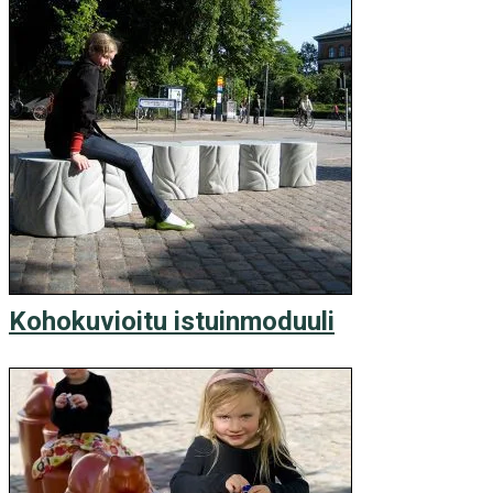
Kohokuvioitu istuinmoduuli