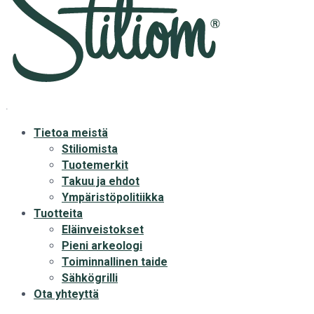
.
Tietoa meistä
Stiliomista
Tuotemerkit
Takuu ja ehdot
Ympäristöpolitiikka
Tuotteita
Eläinveistokset
Pieni arkeologi
Toiminnallinen taide
Sähkögrilli
Ota yhteyttä