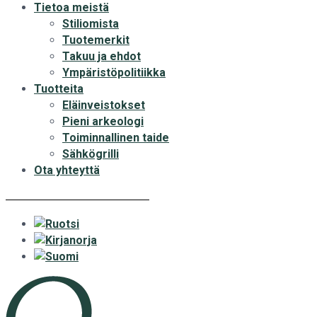
Tietoa meistä
Stiliomista
Tuotemerkit
Takuu ja ehdot
Ympäristöpolitiikka
Tuotteita
Eläinveistokset
Pieni arkeologi
Toiminnallinen taide
Sähkögrilli
Ota yhteyttä