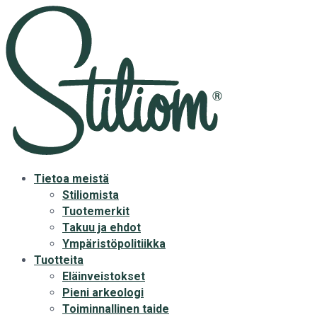
Tietoa meistä
Stiliomista
Tuotemerkit
Takuu ja ehdot
Ympäristöpolitiikka
Tuotteita
Eläinveistokset
Pieni arkeologi
Toiminnallinen taide