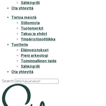
Sähkögrilli
Ota yhteyttä
Tietoa meistä
Stiliomista
Tuotemerkit
Takuu ja ehdot
Ympäristöpolitiikka
Tuotteita
Eläinveistokset
Pieni arkeologi
Toiminnallinen taide
Sähkögrilli
Ota yhteyttä
Search