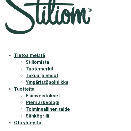
.
Tietoa meistä
Stiliomista
Tuotemerkit
Takuu ja ehdot
Ympäristöpolitiikka
Tuotteita
Eläinveistokset
Pieni arkeologi
Toiminnallinen taide
Sähkögrilli
Ota yhteyttä